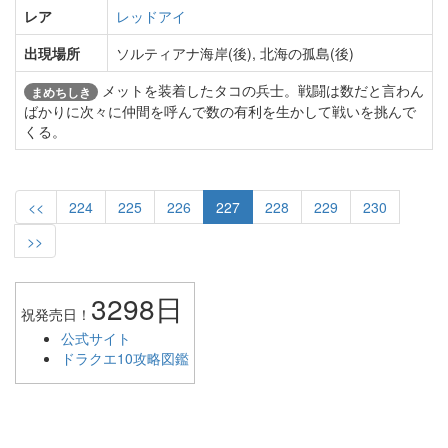
レア
レッドアイ
出現場所
ソルティアナ海岸(後), 北海の孤島(後)
メットを装着したタコの兵士。戦闘は数だと言わん
まめちしき
ばかりに次々に仲間を呼んで数の有利を生かして戦いを挑んで
くる。
<<
224
225
226
227
228
229
230
>>
3298日
祝発売日！
公式サイト
ドラクエ10攻略図鑑