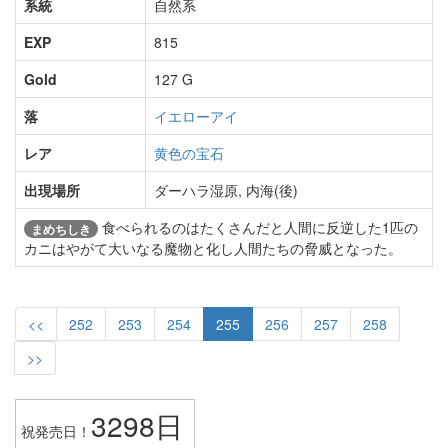
系統
自然系
EXP
815
Gold
127 G
落
イエローアイ
レア
黄色の宝石
出現場所
ダーハラ湿原, 内海(後)
食べられるのはたくさんだと人間に反逆した1匹の
まめちしき
カニはやがて大いなる魔物と化し人間たちの脅威となった。
<<
252
253
254
255
256
257
258
>>
3298日
祝発売日！