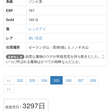
系統
ゾンビ系
EXP
797
Gold
160 G
落
レッドアイ
レア
赤い宝石
出現場所
ゼーランダ山・西側(後), ヒノノギ火山
凶悪な魔物のウデが死後意思を持ち動きだした。こ
まめちしき
いつに呼ばれる魔物はかつての相棒なんだとか。
<<
322
323
324
325
326
327
328
>>
3297日
祝発売日！