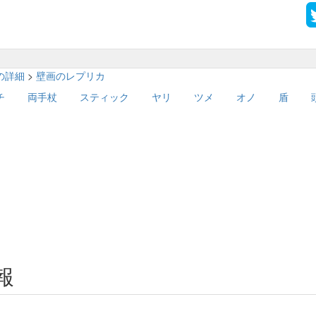
ムの詳細
>
壁画のレプリカ
チ
両手杖
スティック
ヤリ
ツメ
オノ
盾
報