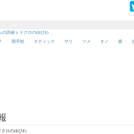
テムの詳細
>
ドクロのゆびわ
チ
両手杖
スティック
ヤリ
ツメ
オノ
盾
報
ドクロのゆびわ