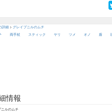
ムの詳細
>
グレイプニルのムチ
チ
両手杖
スティック
ヤリ
ツメ
オノ
盾
細情報
プニルのムチ