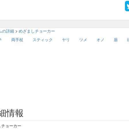
テムの詳細
>
めざましチョーカー
チ
両手杖
スティック
ヤリ
ツメ
オノ
盾
細情報
しチョーカー