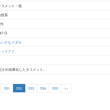
タコメット・強
自然系
75
47 G
ちいさなメダル
レッドアイ
配され凶暴化したタコメット。
551
552
553
554
555
>>