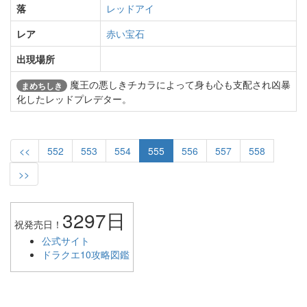
落
レッドアイ
レア
赤い宝石
出現場所
魔王の悪しきチカラによって身も心も支配され凶暴
まめちしき
化したレッドプレデター。
<<
552
553
554
555
556
557
558
>>
3297日
祝発売日！
公式サイト
ドラクエ10攻略図鑑