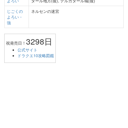
よろい
ダール地方(後), デルカダール城(後)
じごくの
ネルセンの迷宮
よろい・
強
3298日
祝発売日！
公式サイト
ドラクエ10攻略図鑑