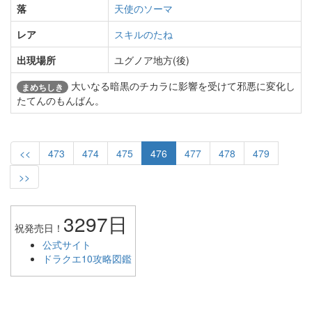
落
天使のソーマ
レア
スキルのたね
出現場所
ユグノア地方(後)
大いなる暗黒のチカラに影響を受けて邪悪に変化し
まめちしき
たてんのもんばん。
<<
473
474
475
476
477
478
479
>>
3297日
祝発売日！
公式サイト
ドラクエ10攻略図鑑