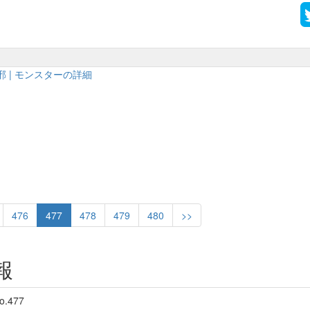
 | モンスターの詳細
476
477
478
479
480
>>
報
o.477