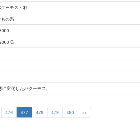
バクーモス・邪
けもの系
6000
2000 G
悪に変化したバクーモス。
476
477
478
479
480
>>